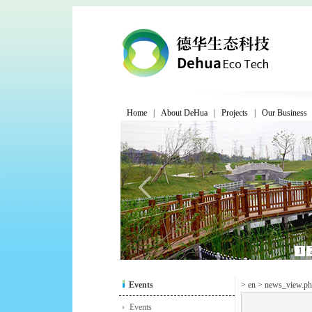
Home
|
About DeHua
|
Projects
|
Our Business
1
Events
> en > news_view.ph
Events