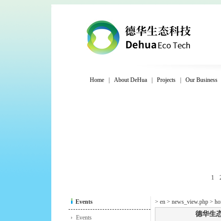
Home
|
About DeHua
|
Projects
|
Our Business
1
Events
> en > news_view.php > ho
德华生
Events