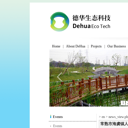
Home
|
About DeHua
|
Projects
|
Our Business
1
Events
> en > news_view.ph
常熟市海虞镇
Events